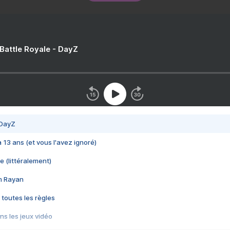
 Battle Royale - DayZ
 DayZ
 a 13 ans (et vous l'avez ignoré)
e (littéralement)
im Rayan
 toutes les règles
s les jeux vidéo