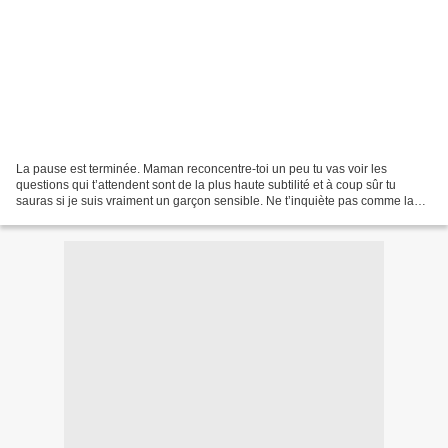
La pause est terminée. Maman reconcentre-toi un peu tu vas voir les
questions qui t’attendent sont de la plus haute subtilité et à coup sûr tu
sauras si je suis vraiment un garçon sensible. Ne t’inquiète pas comme la
dernière fois je vais t’aider à trouver...