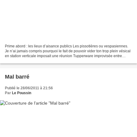
Prime abord : les lieux d’aisance publics Les pissotières ou vespasiennes.
Je n’ai jamais compris pourquoi le fait de pouvoir vider ton trop plein vésical
en station verticale imposait une réunion Tupperware improvisée entre
gentlemen, chacun se tenant...
Mal barré
Publié le 28/06/2011 à 21:56
Par
Le Poussin