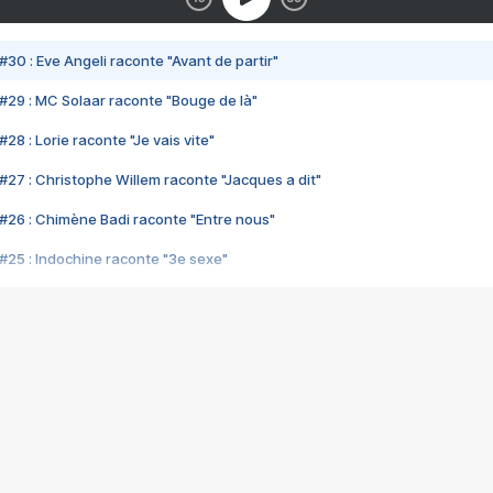
#30 : Eve Angeli raconte "Avant de partir"
#29 : MC Solaar raconte "Bouge de là"
28 : Lorie raconte "Je vais vite"
#27 : Christophe Willem raconte "Jacques a dit"
#26 : Chimène Badi raconte "Entre nous"
#25 : Indochine raconte "3e sexe"
#24 : Zaho raconte "C'est chelou"
#23 : Patrick Bruel raconte "Au café des délices"
#22 : Kyo raconte "Le chemin"
#21 : Nolwenn Leroy raconte "Cassé"
#20 : Patrick Hernandez raconte "Born to be alive"