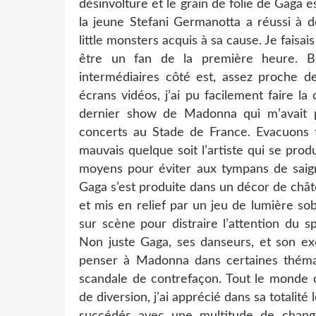
désinvolture et le grain de folie de Gaga 
la jeune Stefani Germanotta a réussi à 
little monsters acquis à sa cause. Je faisa
être un fan de la première heure. Bi
intermédiaires côté est, assez proche d
écrans vidéos, j’ai pu facilement faire 
dernier show de Madonna qui m’avait p
concerts au Stade de France. Evacuons to
mauvais quelque soit l’artiste qui se prod
moyens pour éviter aux tympans de saign
Gaga s’est produite dans un décor de châ
et mis en relief par un jeu de lumière so
sur scène pour distraire l’attention du 
Non juste Gaga, ses danseurs, et son exce
penser à Madonna dans certaines thémat
scandale de contrefaçon. Tout le monde c
de diversion, j’ai apprécié dans sa totalité 
succédés avec une multitude de chang