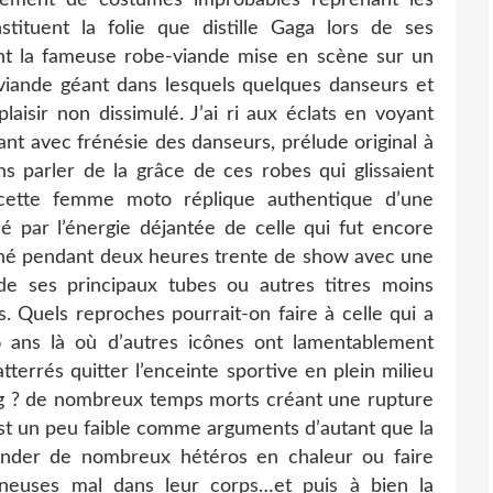
stituent la folie que distille Gaga lors de ses
ont la fameuse robe-viande mise en scène sur un
viande géant dans lesquels quelques danseurs et
isir non dissimulé. J’ai ri aux éclats en voyant
nt avec frénésie des danseurs, prélude original à
s parler de la grâce de ces robes qui glissaient
cette femme moto réplique authentique d’une
 par l’énergie déjantée de celle qui fut encore
gné pendant deux heures trente de show avec une
de ses principaux tubes ou autres titres moins
. Quels reproches pourrait-on faire à celle qui a
 ans là où d’autres icônes ont lamentablement
terrés quitter l’enceinte sportive en plein milieu
g ? de nombreux temps morts créant une rupture
est un peu faible comme arguments d’autant que la
ander de nombreux hétéros en chaleur ou faire
nneuses mal dans leur corps…et puis à bien la