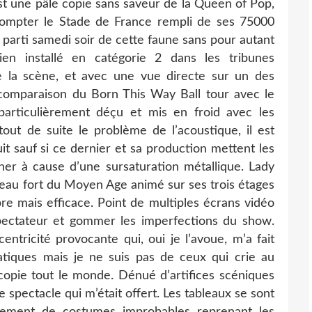
est une pâle copie sans saveur de la Queen of Pop,
dompter le Stade de France rempli de ses 75000
is parti samedi soir de cette faune sans pour autant
en installé en catégorie 2 dans les tribunes
e la scène, et avec une vue directe sur un des
la comparaison du Born This Way Ball tour avec le
articulièrement déçu et mis en froid avec les
ut de suite le problème de l’acoustique, il est
uit sauf si ce dernier et sa production mettent les
er à cause d’une sursaturation métallique. Lady
teau fort du Moyen Age animé sur ses trois étages
bre mais efficace. Point de multiples écrans vidéo
spectateur et gommer les imperfections du show.
ntricité provocante qui, oui je l’avoue, m’a fait
iques mais je ne suis pas de ceux qui crie au
opie tout le monde. Dénué d’artifices scéniques
le spectacle qui m’était offert. Les tableaux se sont
ement de costumes improbables reprenant les