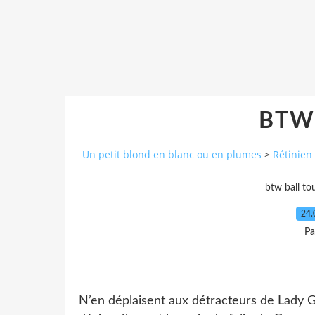
BTWB
Un petit blond en blanc ou en plumes
>
Rétinien
btw ball to
24.
Pa
N’en déplaisent aux détracteurs de Lady G