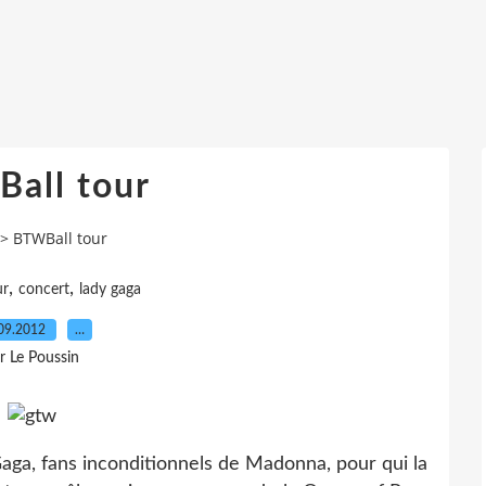
all tour
>
BTWBall tour
,
,
ur
concert
lady gaga
09.2012
…
r Le Poussin
aga, fans inconditionnels de Madonna, pour qui la