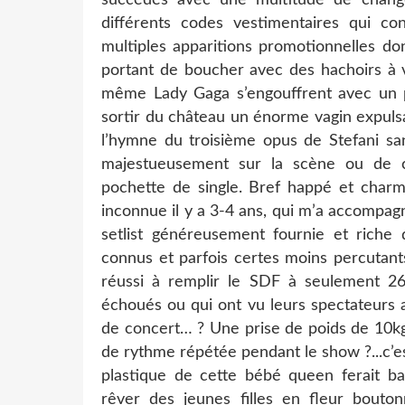
différents codes vestimentaires qui con
multiples apparitions promotionnelles d
portant de boucher avec des hachoirs à 
même Lady Gaga s’engouffrent avec un pla
sortir du château un énorme vagin expulsa
l’hymne du troisième opus de Stefani san
majestueusement sur la scène ou de 
pochette de single. Bref happé et charmé
inconnue il y a 3-4 ans, qui m’a accompa
setlist généreusement fournie et riche 
connus et parfois certes moins percutants
réussi à remplir le SDF à seulement 26
échoués ou qui ont vu leurs spectateurs at
de concert… ? Une prise de poids de 10k
de rythme répétée pendant le show ?...c’
plastique de cette bébé queen ferait b
rêver des jeunes filles en fleur bouto