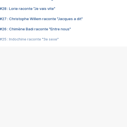
28 : Lorie raconte "Je vais vite"
#27 : Christophe Willem raconte "Jacques a dit"
#26 : Chimène Badi raconte "Entre nous"
#25 : Indochine raconte "3e sexe"
#24 : Zaho raconte "C'est chelou"
#23 : Patrick Bruel raconte "Au café des délices"
#22 : Kyo raconte "Le chemin"
#21 : Nolwenn Leroy raconte "Cassé"
#20 : Patrick Hernandez raconte "Born to be alive"
#19 : Lorie raconte "Près de moi"
#18 : Michael Jones raconte "A nos actes manqués" (avec Jean-Jacque
#17 : Khaled raconte "Aïcha"