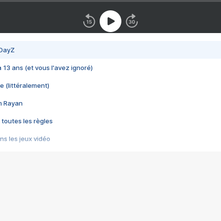
 DayZ
 a 13 ans (et vous l'avez ignoré)
e (littéralement)
im Rayan
 toutes les règles
s les jeux vidéo
us choquant de Rockstar ? - Le scandale BULLY
e plus moche de Steam
du RÊVE tourne au CAUCHEMAR
pendant 8 heures