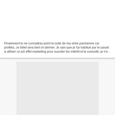
Finalement tu ne connaitras point la suite de ma virée parisienne car
profites, ce billet sera bien le dernier. Je sais que je t'ai habitué par le passé
à utiliser ce joli effet marketing pour susciter ton intérêt et ta curiosité, je n'en
abuserai plus....